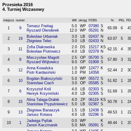
Przesieka 2016
4. Turniej Wczasowy
miejsce
numer
WK
okręg
PZBS
%
PKL
PD
Tomasz Freitag
5.0
WP
07080
S
1
9
65.09
6
4
Ryszard Olenderek
12.0
WP
05291
N
Bolesław Urbaniak
3.0
LB
02437
N
2
19
63.07
5
3
Zbigniew Telec
3.0
LB
02433
N
Zofia Diakowska
2.0
DS
15217
KS
3
11
62.15
4
3
Bolesław Piotrowicz
4.0
LB
02379
N
Mieczysław Magott
2.5
OP
05700
S
4
8
57.80
3
3
Ryszard Wójtowicz
9.0
OP
01908
S
Anna Kowalska
1.0
WP
12477
K
5
12
52.44
2
3
Piotr Kardasiński
1.0
PM
14358
Bogdan Białoszyński
5.0
WP
05572
S
6
10
51.82
1
2
Stanisław Ciach
3.0
OP
05585
S
Krzysztof Król
4.0
LB
02303
S
7
6
51.69
1
2
Henryk Krzymiński
4.0
LB
02305
S
Alina Talaga-Drabik
4.0
ZP
06119
KS
8
15
50.78
1
2
Stanisław Pryputniewicz
5.0
LB
02387
S
Zbigniew Banaszyk
1.5
LB
12438
S
9
13
49.53
1
2
Janusz Kotasa
4.0
LB
02296
S
Jadwiga Pętlak
0.0
WP
K
10
1
49.44
1
2
Zenon Kaczmarek
5.0
MA
05091
S