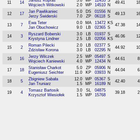
Janusz Kopras
3.0
WP
12435
S
11
14
49.41
1
Wojciech Witkowski
2.0
WP
14510
N
Jan Pawlikaniec
5.0
DS
01556
N
12
17
49.13
1
Jerzy Świderski
7.0
ZP
06118
S
Ewa Teter
0.0
MA
13472
KS
13
7
47.38
1
Jan Obuchowicz
9.0
LB
02365
S
Ryszard Boberski
3.0
LB
01937
S
14
3
46.06
1
Krystyna Lindner
2.5
LB
02056
KS
Roman Pilecki
2.0
LB
02377
S
15
2
44.92
1
Zdzisław Korona
3.0
LB
02295
N
Jerzy Wilczek
2.5
WP
05497
S
16
16
44.61
8
Wojciech Kaniewski
4.0
WP
12434
N
Stanisław Charkot
5.0
ZP
05906
N
17
18
44.04
6
Eugeniusz Seichter
11.0
KP
03933
N
Zbigniew Sabała
12.0
WP
05367
S
18
5
42.40
4
Jan Truniarz
1.5
MP
16189
N
Tomasz Bartosik
3.0
SL
04875
19
4
39.18
2
Krzysztof Wiesiołek
1.5
WP
15768