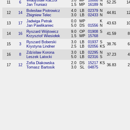
Władysław Kaczor
3.0
MP
10088
N
11
6
52.25
1
Jan Truniarz
1.5
MP
16189
N
Bolesław Piotrowicz
4.0
LB
02379
N
12
14
44.81
1
Zbigniew Telec
3.0
LB
02433
N
Jadwiga Petrak
0.0
WP
K
13
17
43.63
1
Jan Pawlikaniec
5.0
DS
01556
N
Ryszard Wójtowicz
9.0
OP
01908
S
14
16
41.59
8
Krzysztof Wiesiołek
1.5
WP
15768
Ryszard Boberski
3.0
LB
01937
S
15
3
38.76
6
Krystyna Lindner
2.5
LB
02056
KS
Zdzisław Korona
3.0
LB
02295
N
16
8
37.23
4
Leszek Latocki
5.0
LB
02316
S
Zofia Diakowska
2.0
DS
15217
KS
17
12
36.83
2
Tomasz Bartosik
3.0
SL
04875