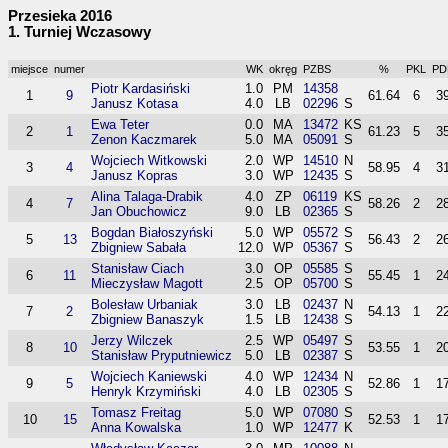
Przesieka 2016
1. Turniej Wczasowy
miejsce
numer
WK
okręg
PZBS
%
PKL
PD
Piotr Kardasiński
1.0
PM
14358
1
9
61.64
6
3
Janusz Kotasa
4.0
LB
02296
S
Ewa Teter
0.0
MA
13472
KS
2
1
61.23
5
3
Zenon Kaczmarek
5.0
MA
05091
S
Wojciech Witkowski
2.0
WP
14510
N
3
4
58.95
4
3
Janusz Kopras
3.0
WP
12435
S
Alina Talaga-Drabik
4.0
ZP
06119
KS
4
7
58.26
2
2
Jan Obuchowicz
9.0
LB
02365
S
Bogdan Białoszyński
5.0
WP
05572
S
5
13
56.43
2
2
Zbigniew Sabała
12.0
WP
05367
S
Stanisław Ciach
3.0
OP
05585
S
6
11
55.45
1
2
Mieczysław Magott
2.5
OP
05700
S
Bolesław Urbaniak
3.0
LB
02437
N
7
2
54.13
1
2
Zbigniew Banaszyk
1.5
LB
12438
S
Jerzy Wilczek
2.5
WP
05497
S
8
10
53.55
1
2
Stanisław Pryputniewicz
5.0
LB
02387
S
Wojciech Kaniewski
4.0
WP
12434
N
9
5
52.86
1
1
Henryk Krzymiński
4.0
LB
02305
S
Tomasz Freitag
5.0
WP
07080
S
10
15
52.53
1
1
Anna Kowalska
1.0
WP
12477
K